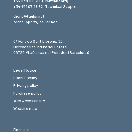
+34 938 199 769
(Switchboard)
+34 651 07 89 92
(Technical Support)
client@tauler.net
techsupport@tauler.net
C/ Font de Sant Llorenç, 32
Mercaderies Industrial Estate
08720 Vilafranca del Penedès (Barcelona)
Legal Notice
Cookie policy
Privacy policy
Purchase policy
Web Accessibility
Website map
Find us in: