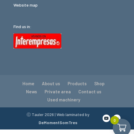
Website map
Find us in:
Home
About us
Products
Shop
News
Private area
Contact us
Used machinery
ⓒ Tauler
2026
| Web laminated by
0
DeMomentSomTres