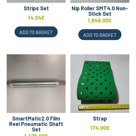
Strips Set
Nip Roller SMT4.0 Non-
Stick Set
14.04
€
1,846.00
€
ADD TO BASKET
ADD TO BASKET
SmartMatic2.0 Film
Strap
Reel Pneumatic Shaft
174.00
€
Set